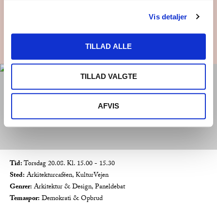
Er pendling et overset tabu, en værdifuld pause eller
blot transport fra A til B? Debatten folder nuancerne
Vis detaljer
ud og undersøger, hvordan pendlerlivet former både
mennesker, hverdagsrytmer og de steder, vi bevæger os
mellem.
TILLAD ALLE
TILLAD VALGTE
AFVIS
Tid:
Torsdag 20.08. Kl. 15.00 - 15.30
Sted:
Arkitekturcaféen, KulturVejen
Genrer:
Arkitektur & Design, Paneldebat
Temaspor:
Demokrati & Opbrud