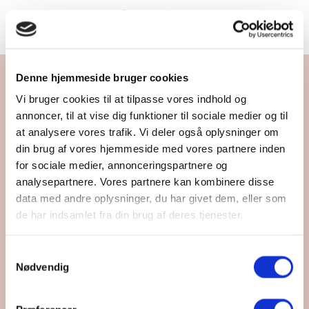
HOV, NOGET GIK GALT!
Denne hjemmeside bruger cookies
Vi bruger cookies til at tilpasse vores indhold og
404 - SIDE IKKE FUNDET
annoncer, til at vise dig funktioner til sociale medier og til
at analysere vores trafik. Vi deler også oplysninger om
din brug af vores hjemmeside med vores partnere inden
for sociale medier, annonceringspartnere og
analysepartnere. Vores partnere kan kombinere disse
data med andre oplysninger, du har givet dem, eller som
TIL FORSIDEN
de har indsamlet fra din brug af deres tjenester.
Samtykkevalg
Nødvendig