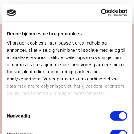
HOV, NOGET GIK GALT!
Denne hjemmeside bruger cookies
Vi bruger cookies til at tilpasse vores indhold og
404 - SIDE IKKE FUNDET
annoncer, til at vise dig funktioner til sociale medier og til
at analysere vores trafik. Vi deler også oplysninger om
din brug af vores hjemmeside med vores partnere inden
for sociale medier, annonceringspartnere og
analysepartnere. Vores partnere kan kombinere disse
data med andre oplysninger, du har givet dem, eller som
TIL FORSIDEN
de har indsamlet fra din brug af deres tjenester.
Samtykkevalg
Nødvendig